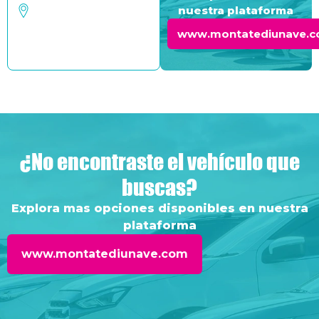
nuestra plataforma
www.montatediunave.
¿No encontraste el vehículo que
buscas?
Explora mas opciones disponibles en nuestra
plataforma
www.montatediunave.com