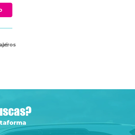
o
ca
ajeros
5
buscas?
ataforma