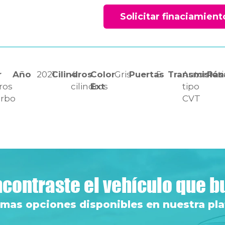
Solicitar finaciamient
r
5
Año
2021
Cilindros
4
Color
Gris
Puertas
5
Transmisión
Automáti
Pas
tros
cilindros
Ext
tipo
urbo
CVT
contraste el vehículo que 
 mas opciones disponibles en nuestra pl