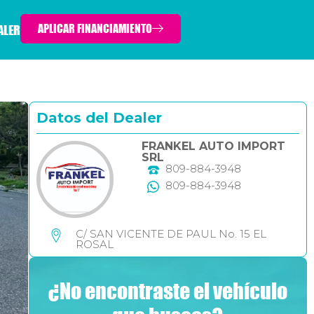
APLICAR FINANCIAMIENTO
ALER
Datos del Dealer
FRANKEL AUTO IMPORT
SRL
809-884-3948
809-884-3948
C/ SAN VICENTE DE PAUL No. 15 EL
ROSAL
¿No encontraste el vehículo