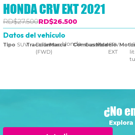
HONDA CRV EXT 2021
RD$27.500
RD$26.500
Datos del vehículo
Honda
Tipo
SUV
Tracción
Delantera
Marca
Combustible
Gasolina
Modelo
CRV
Moto
1.
(FWD)
EXT
li
t
¿No en
Explora