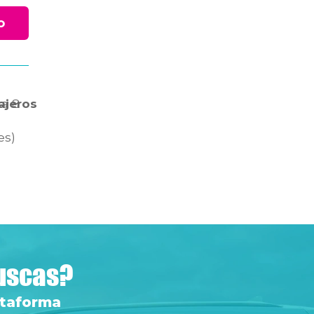
o
ca
ajeros
8
es)
buscas?
ataforma