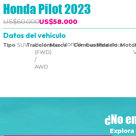
Honda Pilot 2023
US$60.000
US$58.000
Datos del vehículo
Honda
Tipo
SUV
Tracción
Delantera
Marca
Combustible
Gasolina
Modelo
Pilot
Moto
3
(FWD)
/
AWD
¿No en
Explora