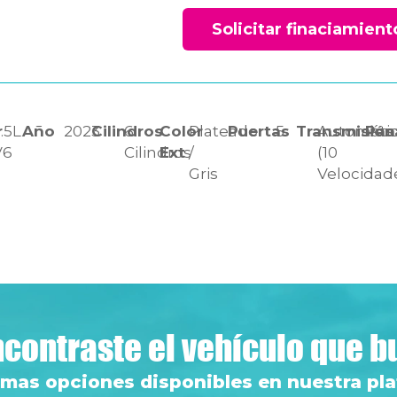
Solicitar finaciamient
r
.5L
Año
2023
Cilindros
6
Color
Plateado
Puertas
5
Transmisión
Automáti
Pas
V6
Cilindros
Ext
/
(10
Gris
Velocidad
contraste el vehículo que 
 mas opciones disponibles en nuestra pl