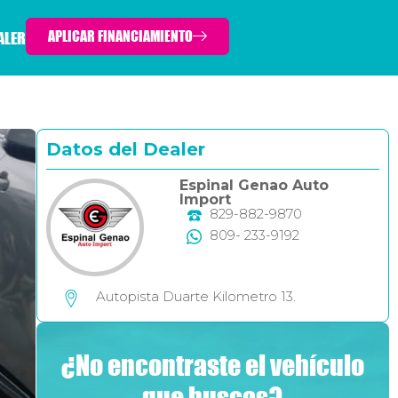
APLICAR FINANCIAMIENTO
ALER
Datos del Dealer
Espinal Genao Auto
Import
829-882-9870
809- 233-9192
Autopista Duarte Kilometro 13.
¿No encontraste el vehículo
que buscas?