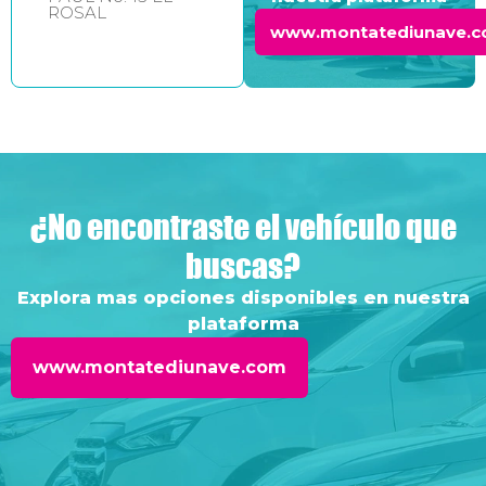
ROSAL
www.montatediunave.
¿No encontraste el vehículo que
buscas?
Explora mas opciones disponibles en nuestra
plataforma
www.montatediunave.com