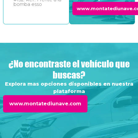
bomba esso
www.montatediunave.
¿No encontraste el vehículo que
buscas?
Explora mas opciones disponibles en nuestra
plataforma
www.montatediunave.com