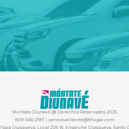
Montate Diunavé @ Derechos Reservados 2025
809-566-2187
|
servicioalcliente@fihogar.com
 Plaza Quisqueya, Local 205-B, Ensanche Quisqueya, Sant