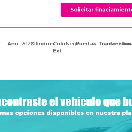
Solicitar finaciamient
r
-
Año
2022
Cilindros
-
Color
Negro
Puertas
4
Transmisión
Automát
Pas
Ext
contraste el vehículo que 
 mas opciones disponibles en nuestra pl