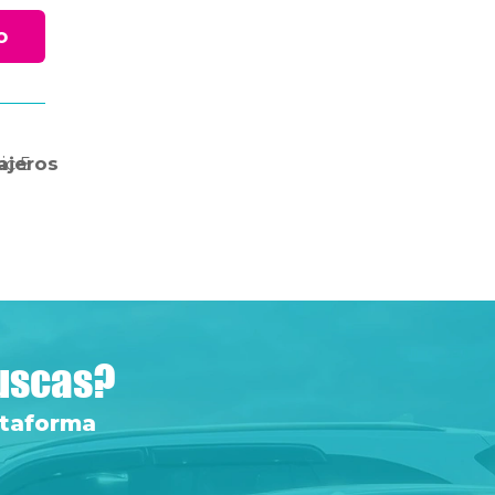
o
ica
ajeros
5
buscas?
ataforma