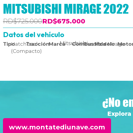
MITSUBISHI MIRAGE 2022
RD$725.000
RD$675.000
Datos del vehículo
Mitsubishi
Tipo
Hatchback
Tracción
-
Marca
Combustible
Gasolina
Modelo
Mirage
Moto
(Compacto)
¿No en
Explora
www.montatediunave.com