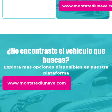
www.montatediunave.
¿No encontraste el vehículo que
buscas?
Explora mas opciones disponibles en nuestra
plataforma
www.montatediunave.com