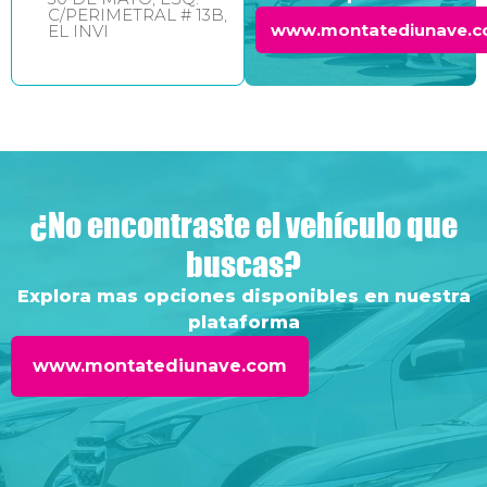
C/PERIMETRAL # 13B,
www.montatediunave.
EL INVI
¿No encontraste el vehículo que
buscas?
Explora mas opciones disponibles en nuestra
plataforma
www.montatediunave.com