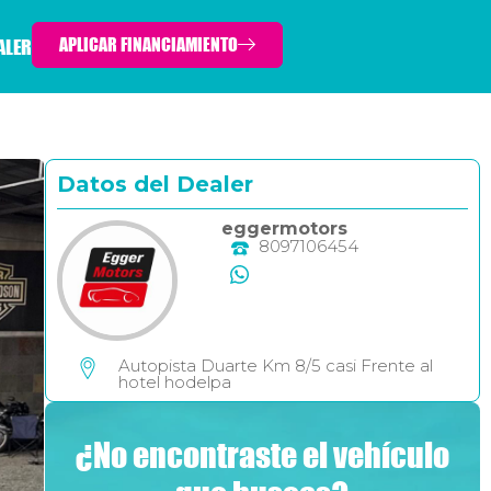
APLICAR FINANCIAMIENTO
ALER
Datos del Dealer
eggermotors
8097106454
Autopista Duarte Km 8/5 casi Frente al
hotel hodelpa
¿No encontraste el vehículo