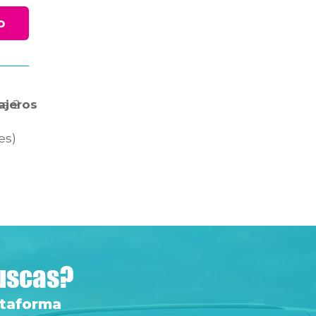
o
ca
ajeros
2
es)
buscas?
ataforma