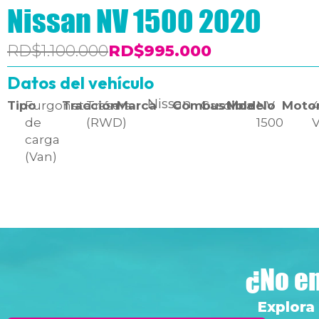
Nissan NV 1500 2020
RD$1.100.000
RD$995.000
Datos del vehículo
Nissan
Tipo
Furgoneta
Tracción
Trasera
Marca
Combustible
Gasolina
Modelo
NV
Moto
4
de
(RWD)
1500
carga
(Van)
¿No en
Explora