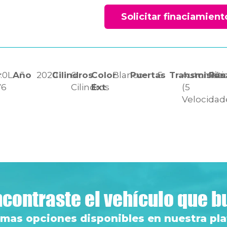
Solicitar finaciamient
r
.0L
Año
2020
Cilindros
6
Color
Blanco
Puertas
5
Transmisión
Automáti
Pas
V6
Cilindros
Ext
(5
Velocidad
contraste el vehículo que 
 mas opciones disponibles en nuestra pl