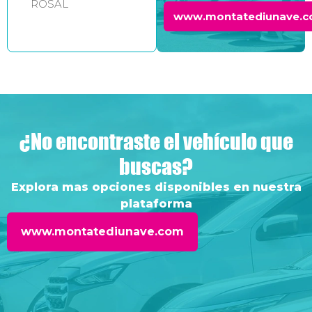
ROSAL
www.montatediunave.
¿No encontraste el vehículo que
buscas?
Explora mas opciones disponibles en nuestra
plataforma
www.montatediunave.com