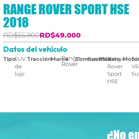
RANGE ROVER SPORT HSE
2018
RD$55.900
RD$49.000
Datos del vehículo
Range
Tipo
SUV
Tracción
-
Marca
Combustible
Gasolina
Modelo
Range
Moto
3.
Rover
de
Rover
V6
lujo
Sport
Su
HSE
¿No en