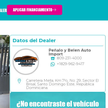
APLICAR FINANCIAMIENTO
ALER
Datos del Dealer
Peñalo y Belen Auto
Import
809-231-4000
+1829-962-9417
Carretera Mella, Km 7½, No. 29, Sector El
Brisal, Santo Domingo Este, República
Dominicana.
¿No encontraste el vehículo