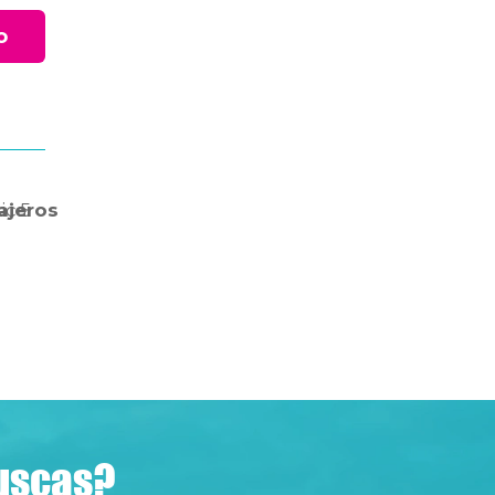
o
ica
ajeros
5
buscas?